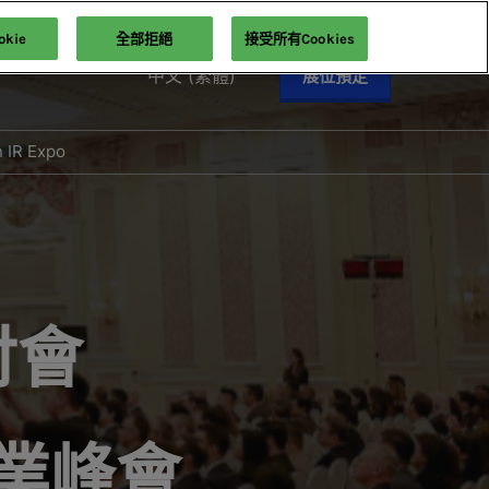
kie
全部拒絕
接受所有Cookies
中文 (繁體)
展位預定
English
中文 (繁體)
n IR Expo
討會
業峰會