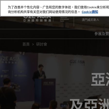
直
为了改善并个性化内容、广告和您的数字体验，我们使用Cookie来分析
接
询分析机构共享有关您对我们网站使用情况的信息。
Cookie通知
2027年5月18-20日
跳
澳門威尼斯人
轉
至
內
參展及
容
爲何
首頁
研討會
20
20
顯示
亞
及亞