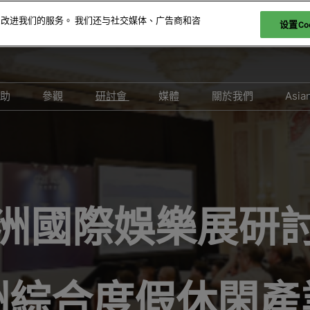
和改进我们的服务。 我们还与社交媒体、广告商和咨
设置Coo
贊助
參觀
研討會
媒體
關於我們
Asia
參展
爲何參觀
取消政策
合作媒體
2026 照片廊
26 展商名錄
特邀貴賓計劃
2026 研討會議程
新聞稿
26 產品名錄
科技論壇
2026 演講嘉賓名錄
-娛樂
酒店與交通
負責任博彩論壇
洲國際娛樂展研
FAQ
2026 亞洲綜合度假休閒產業
峰會
洲綜合度假休閑產