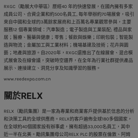
RXGC（勵展大中華區）歷經40 年的快速發展，在國內擁有多家
成員公司、合資企業和約500名員工, 每年舉辦約70場展會，吸引
來自中國和全球的3萬餘家展商和上百萬名專業觀眾參與，主要
服務12 個專業領域：汽車製造；電子製造與工業裝配; 禮品與家
居；醫療、醫藥與健康；零售；餐飲與娛樂；印刷包裝；智能製
造與物流；金屬加工與工業材料；機場基建及技術；花卉與園
藝；地產與旅游。自2020年，RXGC還推出了在線展會、混合模
式展會及在線會議，突破時空疆界，在全年為行業社群提供產品
展示、連接建立、洞見分享及知識學習的服務。
www.reedexpo.com.cn
關於RELX
RELX（勵訊集團）是一家為專業和商業客戶提供基於信息的分析
和決策工具的全球供應商。RELX的客戶遍佈全球180多個國家，
在全球約40個國家設有辦事處，擁有超過33,000名員工，其中
近一半在北美。勵訊集團母公司RELX PLC 的股票在倫敦、阿姆