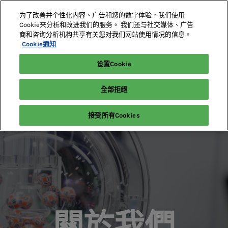
直
为了改善并个性化内容、广告和您的数字体验，我们使用
接
Cookie来分析和改进我们的服务。 我们还与社交媒体、广告
跳
商和咨询分析机构共享有关您对我们网站使用情况的信息。
2027年5月18-20日
展位預定
轉
Cookie通知
澳門威尼斯人
至
设置Cookie
首頁
關於我們
內
容
全部拒絕
接受所有Cookies
關於我們