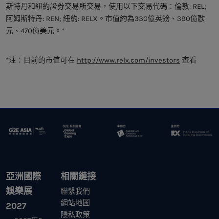
斯特丹和紐約證券交易所交易，使用以下交易代碼：倫敦: REL;
阿姆斯特丹: REN; 紐約: RELX。市值約為330億英鎊、390億歐
元、470億美元。*
*注：目前的市值可在
http://www.relx.com/investors
查看
亞洲國際
相關鏈接
娛樂展
聯繫我們
網站地圖
2027
隱私政策