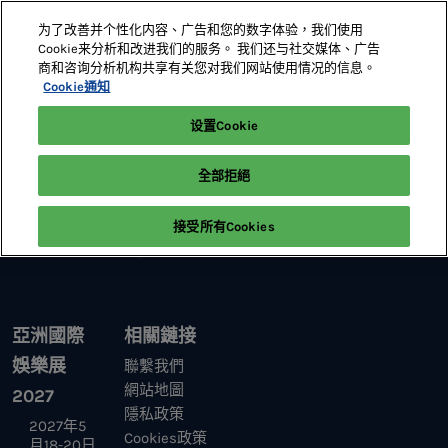
直
为了改善并个性化内容、广告和您的数字体验，我们使用
接
Cookie来分析和改进我们的服务。 我们还与社交媒体、广告
跳
商和咨询分析机构共享有关您对我们网站使用情况的信息。
2027年5月18-20日
展位預定
轉
Cookie通知
澳門威尼斯人
至
设置Cookie
首頁
科技論壇
內
容
全部拒絕
接受所有Cookies
亞洲國際
相關鏈接
娛樂展
聯繫我們
網站地圖
2027
隱私政策
2027年5
Cookies政策
月18-20日