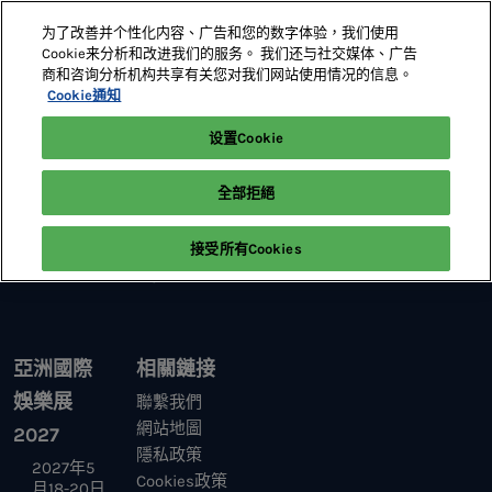
直
为了改善并个性化内容、广告和您的数字体验，我们使用
接
Cookie来分析和改进我们的服务。 我们还与社交媒体、广告
跳
商和咨询分析机构共享有关您对我们网站使用情况的信息。
2027年5月18-20日
展位預定
轉
Cookie通知
澳門威尼斯人
至
设置Cookie
首頁
研討會議程
內
容
全部拒絕
接受所有Cookies
亞洲國際
相關鏈接
娛樂展
聯繫我們
網站地圖
2027
隱私政策
2027年5
Cookies政策
月18-20日