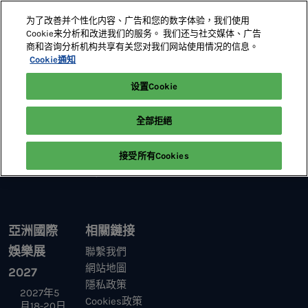
直
为了改善并个性化内容、广告和您的数字体验，我们使用
接
Cookie来分析和改进我们的服务。 我们还与社交媒体、广告
跳
商和咨询分析机构共享有关您对我们网站使用情况的信息。
2027年5月18-20日
展位預定
轉
Cookie通知
澳門威尼斯人
至
设置Cookie
首頁
研討會議程
內
容
全部拒絕
接受所有Cookies
亞洲國際
相關鏈接
娛樂展
聯繫我們
網站地圖
2027
隱私政策
2027年5
Cookies政策
月18-20日