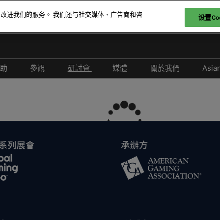
和改进我们的服务。 我们还与社交媒体、广告商和咨
设置Coo
贊助
參觀
研討會
媒體
關於我們
Asia
參展
爲何參觀
取消政策
合作媒體
2026 照片廊
26 展商名錄
特邀貴賓計劃
2026 研討會議程
新聞稿
26 產品名錄
科技論壇
2026 演講嘉賓名錄
-娛樂
酒店與交通
負責任博彩論壇
FAQ
2026 亞洲綜合度假休閒產業
峰會