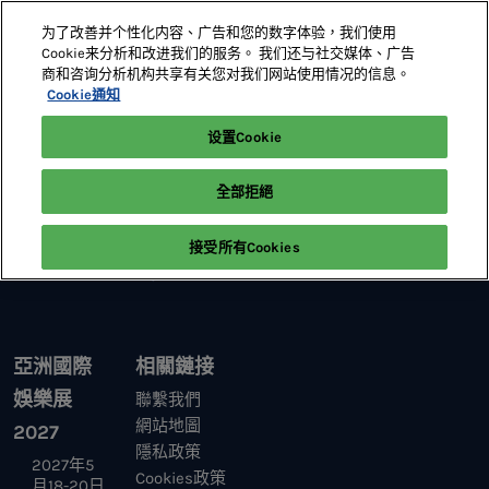
直
为了改善并个性化内容、广告和您的数字体验，我们使用
接
Cookie来分析和改进我们的服务。 我们还与社交媒体、广告
跳
商和咨询分析机构共享有关您对我们网站使用情况的信息。
2027年5月18-20日
展位預定
轉
Cookie通知
澳門威尼斯人
至
设置Cookie
首頁
研討會
內
容
全部拒絕
接受所有Cookies
亞洲國際
相關鏈接
娛樂展
聯繫我們
網站地圖
2027
隱私政策
2027年5
Cookies政策
月18-20日