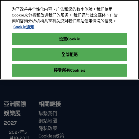
直
为了改善并个性化内容、广告和您的数字体验，我们使用
接
Cookie来分析和改进我们的服务。 我们还与社交媒体、广告
跳
商和咨询分析机构共享有关您对我们网站使用情况的信息。
2027年5月18-20日
展位預定
轉
Cookie通知
澳門威尼斯人
至
设置Cookie
首頁
研討會
內
容
全部拒絕
接受所有Cookies
亞洲國際
相關鏈接
娛樂展
聯繫我們
網站地圖
2027
隱私政策
2027年5
Cookies政策
月18-20日