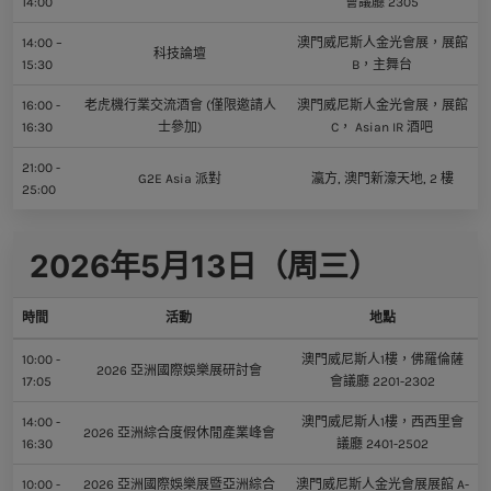
14:00
會議廳 2305
14:00 –
澳門威尼斯人金光會展，展館
科技論壇
15:30
B，主舞台
16:00 -
老虎機行業交流酒會 (僅限邀請人
澳門威尼斯人金光會展，展館
16:30
士參加)
C， Asian IR 酒吧
21:00 -
G2E Asia 派對
瀛方, 澳門新濠天地, 2 樓
25:00
2026年5月13日（周三）
時間
活動
地點
10:00 -
澳門威尼斯人1樓，佛羅倫薩
2026 亞洲國際娛樂展研討會
17:05
會議廳 2201-2302
14:00 -
澳門威尼斯人1樓，西西里會
2026 亞洲綜合度假休閒產業峰會
16:30
議廳 2401-2502
10:00 -
2026 亞洲國際娛樂展暨亞洲綜合
澳門威尼斯人金光會展展館 A-