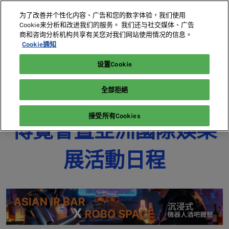
直
为了改善并个性化内容、广告和您的数字体验，我们使用
接
Cookie来分析和改进我们的服务。 我们还与社交媒体、广告
跳
商和咨询分析机构共享有关您对我们网站使用情况的信息。
2027年5月18-20日
展位預定
轉
Cookie通知
澳門威尼斯人
至
设置Cookie
首頁
參觀
內
容
全部拒絕
亞洲綜合度假休閒產業
接受所有Cookies
博覽會暨亞洲國際娛樂
展活動日程