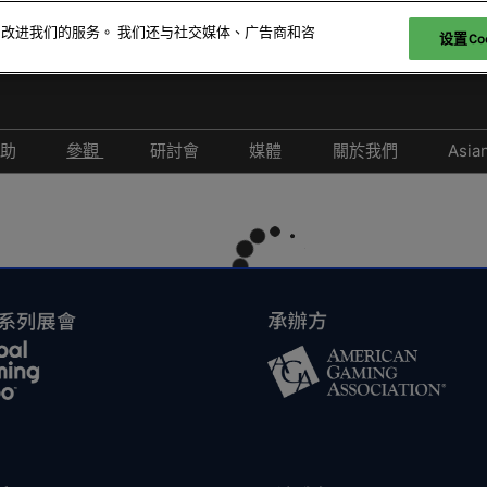
和改进我们的服务。 我们还与社交媒体、广告商和咨
设置Coo
贊助
參觀
研討會
媒體
關於我們
Asia
參展
爲何參觀
取消政策
合作媒體
2026 照片廊
26 展商名錄
特邀貴賓計劃
2026 研討會議程
新聞稿
26 產品名錄
科技論壇
2026 演講嘉賓名錄
-娛樂
酒店與交通
負責任博彩論壇
FAQ
2026 亞洲綜合度假休閒產業
峰會