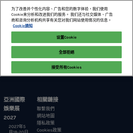
直
为了改善并个性化内容、广告和您的数字体验，我们使用
接
Cookie来分析和改进我们的服务。 我们还与社交媒体、广告
跳
商和咨询分析机构共享有关您对我们网站使用情况的信息。
2027年5月18-20日
展位預定
轉
Cookie通知
澳門威尼斯人
至
设置Cookie
首頁
參觀
內
容
全部拒絕
接受所有Cookies
亞洲國際
相關鏈接
娛樂展
聯繫我們
網站地圖
2027
隱私政策
2027年5
Cookies政策
月18-20日