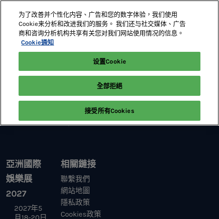
直
为了改善并个性化内容、广告和您的数字体验，我们使用
接
Cookie来分析和改进我们的服务。 我们还与社交媒体、广告
跳
商和咨询分析机构共享有关您对我们网站使用情况的信息。
2027年5月18-20日
展位預定
轉
Cookie通知
澳門威尼斯人
至
设置Cookie
首頁
內
容
全部拒絕
接受所有Cookies
亞洲國際
相關鏈接
娛樂展
聯繫我們
網站地圖
2027
隱私政策
2027年5
Cookies政策
月18-20日