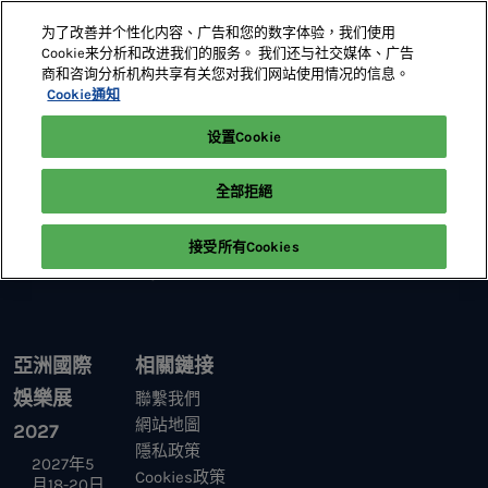
直
为了改善并个性化内容、广告和您的数字体验，我们使用
接
Cookie来分析和改进我们的服务。 我们还与社交媒体、广告
跳
商和咨询分析机构共享有关您对我们网站使用情况的信息。
2027年5月18-20日
展位預定
轉
Cookie通知
澳門威尼斯人
至
设置Cookie
首頁
內
容
全部拒絕
接受所有Cookies
亞洲國際
相關鏈接
娛樂展
聯繫我們
網站地圖
2027
隱私政策
2027年5
Cookies政策
月18-20日