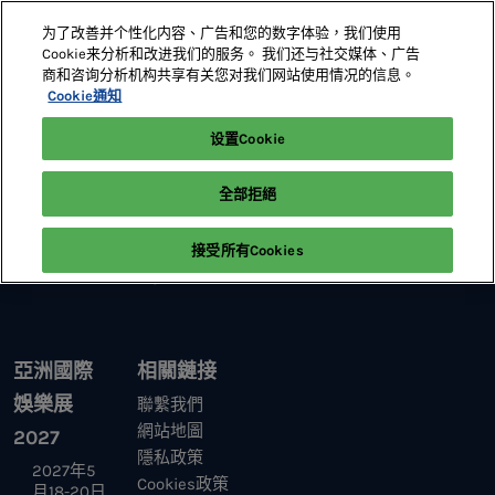
直
为了改善并个性化内容、广告和您的数字体验，我们使用
接
Cookie来分析和改进我们的服务。 我们还与社交媒体、广告
跳
商和咨询分析机构共享有关您对我们网站使用情况的信息。
2027年5月18-20日
展位預定
轉
Cookie通知
澳門威尼斯人
至
设置Cookie
首頁
內
容
全部拒絕
接受所有Cookies
亞洲國際
相關鏈接
娛樂展
聯繫我們
網站地圖
2027
隱私政策
2027年5
Cookies政策
月18-20日