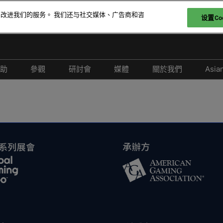
和改进我们的服务。 我们还与社交媒体、广告商和咨
设置Coo
贊助
參觀
研討會
媒體
關於我們
Asia
參展
爲何參觀
取消政策
合作媒體
2026 照片廊
26 展商名錄
特邀貴賓計劃
2026 研討會議程
新聞稿
26 產品名錄
科技論壇
2026 演講嘉賓名錄
-娛樂
酒店與交通
負責任博彩論壇
FAQ
2026 亞洲綜合度假休閒產業
峰會