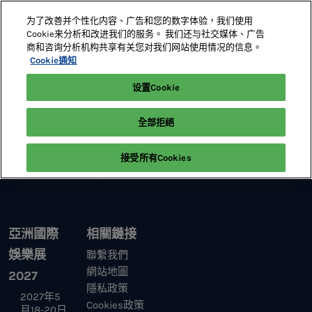
直
为了改善并个性化内容、广告和您的数字体验，我们使用
接
Cookie来分析和改进我们的服务。 我们还与社交媒体、广告
跳
商和咨询分析机构共享有关您对我们网站使用情况的信息。
2027年5月18-20日
展位預定
轉
Cookie通知
澳門威尼斯人
至
设置Cookie
首頁
內
容
全部拒絕
接受所有Cookies
亞洲國際
相關鏈接
娛樂展
聯繫我們
網站地圖
2027
隱私政策
2027年5
Cookies政策
月18-20日