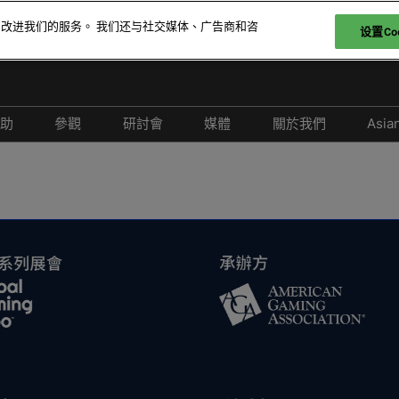
和改进我们的服务。 我们还与社交媒体、广告商和咨
设置Coo
贊助
參觀
研討會
媒體
關於我們
Asia
參展
爲何參觀
取消政策
合作媒體
2026 照片廊
26 展商名錄
特邀貴賓計劃
2026 研討會議程
新聞稿
26 產品名錄
科技論壇
2026 演講嘉賓名錄
-娛樂
酒店與交通
負責任博彩論壇
FAQ
2026 亞洲綜合度假休閒產業
峰會