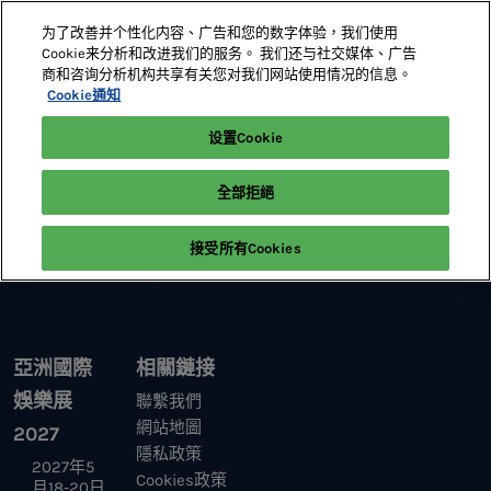
直
为了改善并个性化内容、广告和您的数字体验，我们使用
接
Cookie来分析和改进我们的服务。 我们还与社交媒体、广告
跳
商和咨询分析机构共享有关您对我们网站使用情况的信息。
2027年5月18-20日
展位預定
轉
Cookie通知
澳門威尼斯人
至
设置Cookie
首頁
內
容
全部拒絕
接受所有Cookies
亞洲國際
相關鏈接
娛樂展
聯繫我們
網站地圖
2027
隱私政策
2027年5
Cookies政策
月18-20日