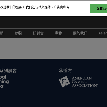
和改进我们的服务。 我们还与社交媒体、广告商和咨
设置Coo
贊助
參觀
研討會
媒體
關於我們
Asia
參展
爲何參觀
取消政策
合作媒體
2026 照片廊
26 展商名錄
特邀貴賓計劃
2026 研討會議程
新聞稿
26 產品名錄
科技論壇
2026 演講嘉賓名錄
-娛樂
酒店與交通
負責任博彩論壇
FAQ
2026 亞洲綜合度假休閒產業
峰會