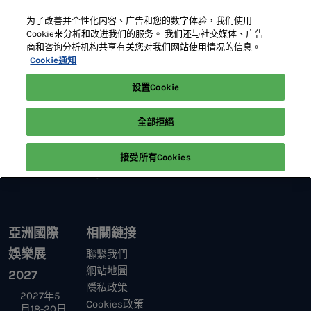
直
为了改善并个性化内容、广告和您的数字体验，我们使用
接
Cookie来分析和改进我们的服务。 我们还与社交媒体、广告
跳
商和咨询分析机构共享有关您对我们网站使用情况的信息。
2027年5月18-20日
展位預定
轉
Cookie通知
澳門威尼斯人
至
设置Cookie
首頁
參展及贊助
內
容
全部拒絕
接受所有Cookies
亞洲國際
相關鏈接
娛樂展
聯繫我們
網站地圖
2027
隱私政策
2027年5
Cookies政策
月18-20日