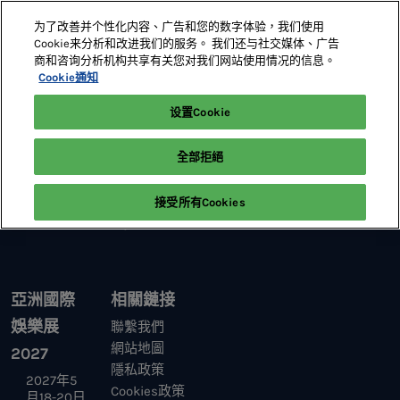
直
为了改善并个性化内容、广告和您的数字体验，我们使用
接
Cookie来分析和改进我们的服务。 我们还与社交媒体、广告
跳
商和咨询分析机构共享有关您对我们网站使用情况的信息。
2027年5月18-20日
展位預定
轉
Cookie通知
澳門威尼斯人
至
设置Cookie
首頁
參展及贊助
內
容
全部拒絕
接受所有Cookies
亞洲國際
相關鏈接
娛樂展
聯繫我們
網站地圖
2027
隱私政策
2027年5
Cookies政策
月18-20日