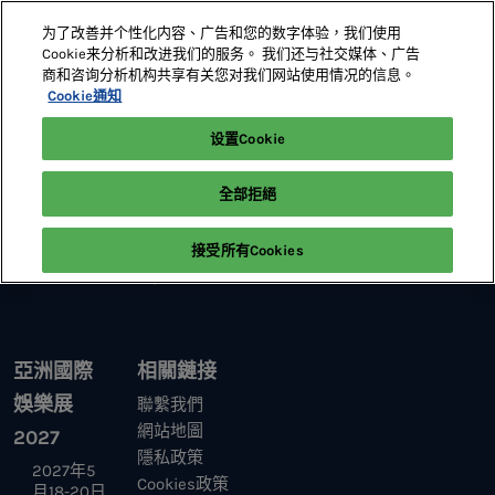
直
为了改善并个性化内容、广告和您的数字体验，我们使用
接
Cookie来分析和改进我们的服务。 我们还与社交媒体、广告
跳
商和咨询分析机构共享有关您对我们网站使用情况的信息。
2027年5月18-20日
展位預定
轉
Cookie通知
澳門威尼斯人
至
设置Cookie
首頁
參展及贊助
內
容
全部拒絕
接受所有Cookies
亞洲國際
相關鏈接
娛樂展
聯繫我們
網站地圖
2027
隱私政策
2027年5
Cookies政策
月18-20日