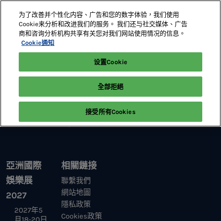
直
为了改善并个性化内容、广告和您的数字体验，我们使用
接
Cookie来分析和改进我们的服务。 我们还与社交媒体、广告
跳
商和咨询分析机构共享有关您对我们网站使用情况的信息。
2027年5月18-20日
展位預定
轉
Cookie通知
澳門威尼斯人
至
设置Cookie
首頁
研討會
2026 研討會議程
內
容
全部拒絕
接受所有Cookies
亞洲國際
相關鏈接
娛樂展
聯繫我們
網站地圖
2027
隱私政策
2027年5
Cookies政策
月18-20日